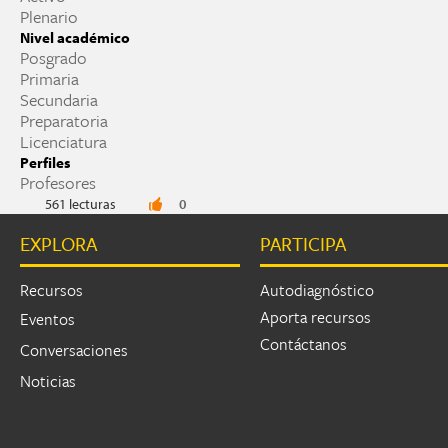
Plenario
Nivel académico
Posgrado
Primaria
Secundaria
Preparatoria
Licenciatura
Perfiles
Profesores
561 lecturas
0
EXPLORA
PARTICIPA
Recursos
Autodiagnóstico
Aporta recursos
Eventos
Contáctanos
Conversaciones
Noticias