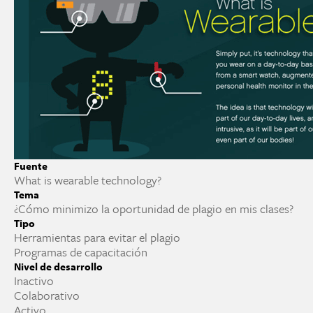
Fuente
What is wearable technology?
Tema
¿Cómo minimizo la oportunidad de plagio en mis clases?
Tipo
Herramientas para evitar el plagio
Programas de capacitación
Nivel de desarrollo
Inactivo
Colaborativo
Activo