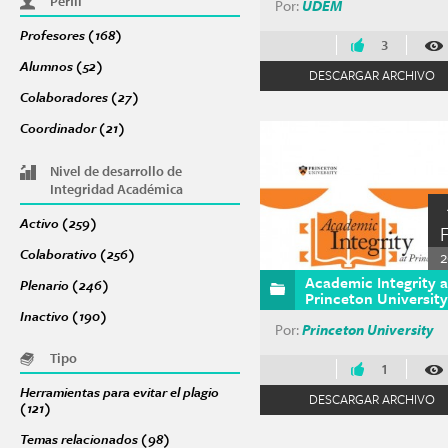
Perfil
Por:
UDEM
Profesores (168)
Apply Profesores filter
3
Alumnos (52)
Apply Alumnos filter
DESCARGAR ARCHIVO
Colaboradores (27)
Apply Colaboradores filter
Coordinador (21)
Apply Coordinador filter
Nivel de desarrollo de
Integridad Académica
Activo (259)
Apply Activo filter
Colaborativo (256)
Apply Colaborativo filter
2
Academic Integrity a
Plenario (246)
Apply Plenario filter
Princeton University
Inactivo (190)
Apply Inactivo filter
Por:
Princeton University
Tipo
1
Herramientas para evitar el plagio
DESCARGAR ARCHIVO
(121)
Apply Herramientas para evitar el plagio filter
Temas relacionados (98)
Apply Temas relacionados filter