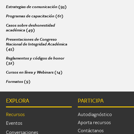
Estrategias de comunicación (95)
Apply Estrategias de comunicación fil
Páginas
Programas de capacitación (61)
Apply Programas de capacitación filter
Casos sobre deshonestidad
académica (49)
Apply Casos sobre deshonestidad académica filter
Presentaciones de Congreso
Nacional de Integridad Académica
(45)
Apply Presentaciones de Congreso Nacional de Integridad Académic
Reglamentos y códigos de honor
(32)
Apply Reglamentos y códigos de honor filter
Cursos en línea y Webinars (14)
Apply Cursos en línea y Webinars filter
Formatos (9)
Apply Formatos filter
EXPLORA
PARTICIPA
Recursos
Autodiagnóstico
Aporta recursos
Eventos
Contáctanos
Conversaciones