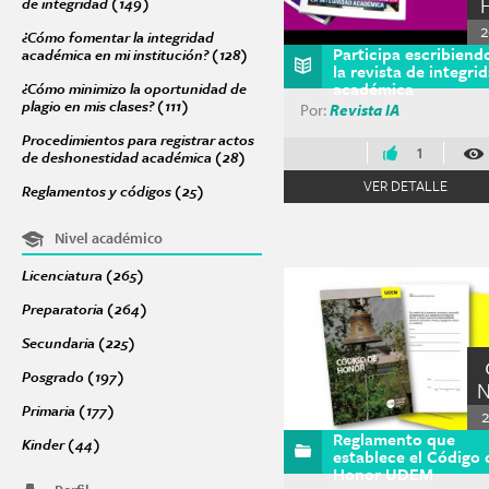
de integridad (149)
Apply Acciones para promover una cultura de integri
2
¿Cómo fomentar la integridad
Participa escribiend
académica en mi institución? (128)
Apply ¿Cómo fomentar la integridad a
la revista de integri
académica
¿Cómo minimizo la oportunidad de
plagio en mis clases? (111)
Apply ¿Cómo minimizo la oportunidad de plagio 
Por:
Revista IA
Procedimientos para registrar actos
1
de deshonestidad académica (28)
Apply Procedimientos para registrar 
VER DETALLE
Reglamentos y códigos (25)
Apply Reglamentos y códigos filter
Nivel académico
Licenciatura (265)
Apply Licenciatura filter
Preparatoria (264)
Apply Preparatoria filter
Secundaria (225)
Apply Secundaria filter
Posgrado (197)
Apply Posgrado filter
Primaria (177)
Apply Primaria filter
Reglamento que
Kinder (44)
Apply Kinder filter
establece el Código 
Honor UDEM