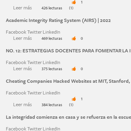
1
Leer más
sobre Adela Cortina «La base de una ética cos
426 lecturas
(1)
Academic Integrity Rating System (AIRS) | 2022
Facebook
Twitter
LinkedIn
Leer más
sobre Academic Integrity Rating System (AIRS) 
469 lecturas
0
NO. 12: ESTRATEGIAS DOCENTES PARA FOMENTAR LA
Facebook
Twitter
LinkedIn
Leer más
sobre NO. 12: ESTRATEGIAS DOCENTES PAR
375 lecturas
0
Cheating Companies Hacked Websites at MIT, Stanford
Facebook
Twitter
LinkedIn
1
Leer más
sobre Cheating Companies Hacked Websites at 
384 lecturas
(1)
La integridad comienza en casa y se refuerza en la escue
Facebook
Twitter
LinkedIn