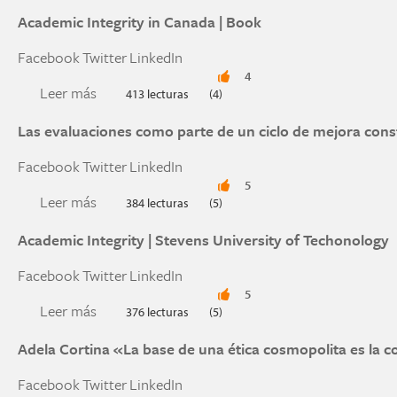
Academic Integrity in Canada | Book
Facebook
Twitter
LinkedIn
4
Leer más
sobre Academic Integrity in Canada | Book
413 lecturas
(4)
Las evaluaciones como parte de un ciclo de mejora cons
Facebook
Twitter
LinkedIn
5
Leer más
sobre Las evaluaciones como parte de un ciclo
384 lecturas
(5)
Academic Integrity | Stevens University of Techonology
Facebook
Twitter
LinkedIn
5
Leer más
sobre Academic Integrity | Stevens University 
376 lecturas
(5)
Adela Cortina «La base de una ética cosmopolita es la
Facebook
Twitter
LinkedIn