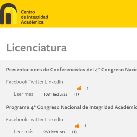
Pasar al contenido principal
Licenciatura
Presentaciones de Conferencistas del 4° Congreso Naci
Facebook
Twitter
LinkedIn
1
Leer más
sobre Presentaciones de Conferencistas del 4°
1031 lecturas
(1)
Programa 4° Congreso Nacional de Integridad Académi
Facebook
Twitter
LinkedIn
1
Leer más
sobre Programa 4° Congreso Nacional de Integ
960 lecturas
(1)