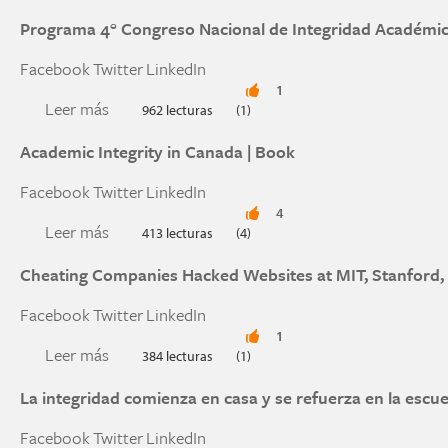
Programa 4° Congreso Nacional de Integridad Académi
Facebook
Twitter
LinkedIn
1
Leer más
sobre Programa 4° Congreso Nacional de Integ
962 lecturas
(1)
Academic Integrity in Canada | Book
Facebook
Twitter
LinkedIn
4
Leer más
sobre Academic Integrity in Canada | Book
413 lecturas
(4)
Cheating Companies Hacked Websites at MIT, Stanford
Facebook
Twitter
LinkedIn
1
Leer más
sobre Cheating Companies Hacked Websites at 
384 lecturas
(1)
La integridad comienza en casa y se refuerza en la escue
Facebook
Twitter
LinkedIn