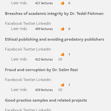
Leer más
sobre La integridad comienza en casa y se refuer
421 lecturas
0
Breaches of academic integrity by Dr. Teddi Fishman
Facebook
Twitter
LinkedIn
Leer más
sobre Breaches of academic integrity by Dr. Ted
499 lecturas
0
Ethical publishing and avoiding predatory publishers
Facebook
Twitter
LinkedIn
1
Leer más
sobre Ethical publishing and avoiding predatory
422 lecturas
(1)
Fraud and corruption by Dr. Salim Razi
Facebook
Twitter
LinkedIn
1
Leer más
sobre Fraud and corruption by Dr. Salim Razi
429 lecturas
(1)
Good practice samples and related projects
Facebook
Twitter
LinkedIn