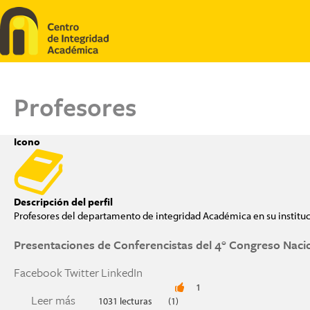
Pasar al contenido principal
Profesores
Icono
Descripción del perfil
Profesores del departamento de integridad Académica en su institu
Presentaciones de Conferencistas del 4° Congreso Naci
Facebook
Twitter
LinkedIn
1
Leer más
sobre Presentaciones de Conferencistas del 4°
1031 lecturas
(1)