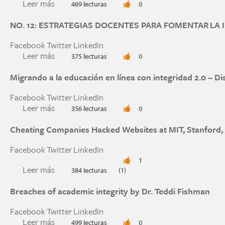
Leer más
sobre Academic Integrity Rating System (AIRS) 
469 lecturas
0
NO. 12: ESTRATEGIAS DOCENTES PARA FOMENTAR LA
Facebook
Twitter
LinkedIn
Leer más
sobre NO. 12: ESTRATEGIAS DOCENTES PAR
375 lecturas
0
Migrando a la educación en línea con integridad 2.0 – D
Facebook
Twitter
LinkedIn
Leer más
sobre Migrando a la educación en línea con inte
356 lecturas
0
Cheating Companies Hacked Websites at MIT, Stanford
Facebook
Twitter
LinkedIn
1
Leer más
sobre Cheating Companies Hacked Websites at 
384 lecturas
(1)
Breaches of academic integrity by Dr. Teddi Fishman
Facebook
Twitter
LinkedIn
Leer más
sobre Breaches of academic integrity by Dr. Ted
499 lecturas
0