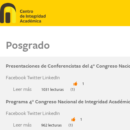
Pasar al contenido principal
Posgrado
Presentaciones de Conferencistas del 4° Congreso Naci
Facebook
Twitter
LinkedIn
1
Leer más
sobre Presentaciones de Conferencistas del 4°
1031 lecturas
(1)
Programa 4° Congreso Nacional de Integridad Académi
Facebook
Twitter
LinkedIn
1
Leer más
sobre Programa 4° Congreso Nacional de Integ
962 lecturas
(1)