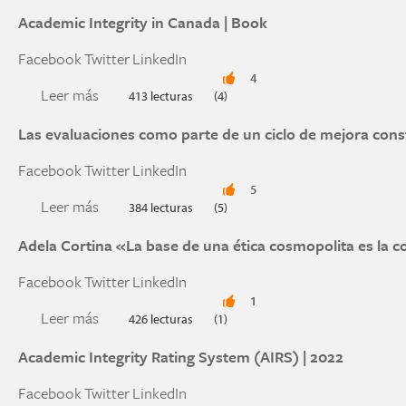
Academic Integrity in Canada | Book
Facebook
Twitter
LinkedIn
4
Leer más
sobre Academic Integrity in Canada | Book
413 lecturas
(4)
Las evaluaciones como parte de un ciclo de mejora cons
Facebook
Twitter
LinkedIn
5
Leer más
sobre Las evaluaciones como parte de un ciclo
384 lecturas
(5)
Adela Cortina «La base de una ética cosmopolita es la
Facebook
Twitter
LinkedIn
1
Leer más
sobre Adela Cortina «La base de una ética cos
426 lecturas
(1)
Academic Integrity Rating System (AIRS) | 2022
Facebook
Twitter
LinkedIn