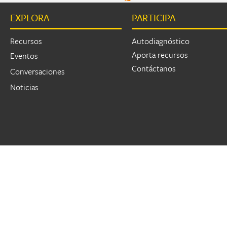
EXPLORA
PARTICIPA
Páginas
Recursos
Autodiagnóstico
Aporta recursos
Eventos
Contáctanos
Conversaciones
Noticias