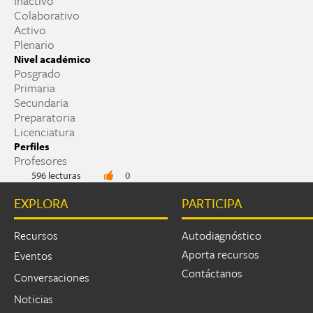
Inactivo
Colaborativo
Activo
Plenario
Nivel académico
Posgrado
Primaria
Secundaria
Preparatoria
Licenciatura
Perfiles
Profesores
596 lecturas
0
EXPLORA
PARTICIPA
Recursos
Autodiagnóstico
Aporta recursos
Eventos
Contáctanos
Conversaciones
Noticias