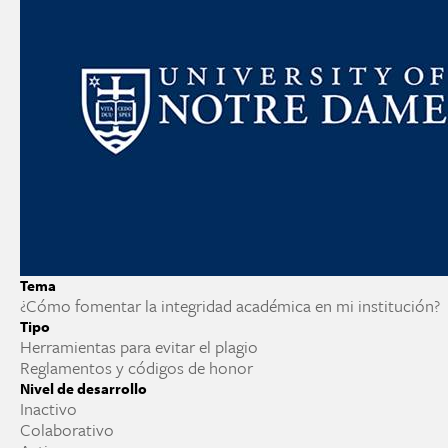
Tema
¿Cómo fomentar la integridad académica en mi institución?
Tipo
Herramientas para evitar el plagio
Reglamentos y códigos de honor
Nivel de desarrollo
Inactivo
Colaborativo