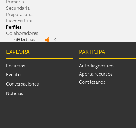
Primaria
Secundaria
Preparatoria
Licenciatura
Perfiles
Colaboradores
469 lecturas
0
EXPLORA
PARTICIPA
Recursos
Autodiagnóstico
Aporta recursos
Eventos
Contáctanos
Conversaciones
Noticias