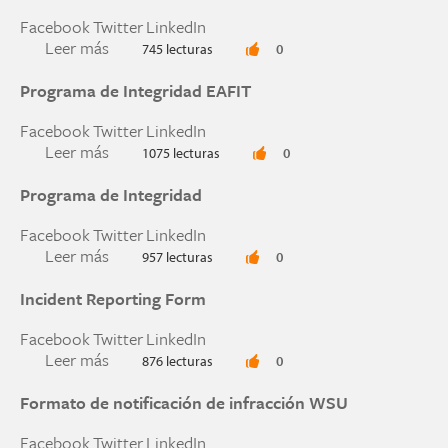
Facebook
Twitter
LinkedIn
Leer más
sobre Assessment guide | Promoting academic i
745 lecturas
0
Programa de Integridad EAFIT
Facebook
Twitter
LinkedIn
Leer más
sobre Programa de Integridad EAFIT
1075 lecturas
0
Programa de Integridad
Facebook
Twitter
LinkedIn
Leer más
sobre Programa de Integridad
957 lecturas
0
Incident Reporting Form
Facebook
Twitter
LinkedIn
Leer más
sobre Incident Reporting Form
876 lecturas
0
Formato de notificación de infracción WSU
Facebook
Twitter
LinkedIn