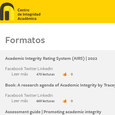
Pasar al contenido principal
Formatos
Academic Integrity Rating System (AIRS) | 2022
Facebook
Twitter
LinkedIn
Leer más
sobre Academic Integrity Rating System (AIRS) 
470 lecturas
0
Book: A research agenda of Academic Integrity by Trace
Facebook
Twitter
LinkedIn
Leer más
sobre Book: A research agenda of Academic Inte
669 lecturas
0
Assessment guide | Promoting academic integrity