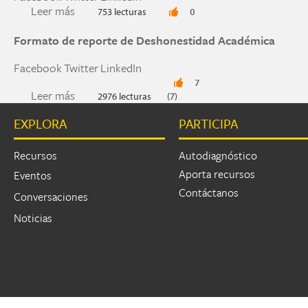
Leer más
sobre Formato de notificación de infracción W
753 lecturas
0
Formato de reporte de Deshonestidad Académica
Facebook
Twitter
LinkedIn
7
Leer más
sobre Formato de reporte de Deshonestidad A
2976 lecturas
(7)
EXPLORA
PARTICIPA
Recursos
Autodiagnóstico
Aporta recursos
Eventos
Contáctanos
Conversaciones
Noticias