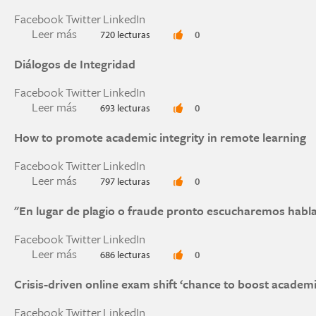
Facebook
Twitter
LinkedIn
Leer más
sobre Being an Integrity Advisor
720 lecturas
0
Diálogos de Integridad
Facebook
Twitter
LinkedIn
Leer más
sobre Diálogos de Integridad
693 lecturas
0
How to promote academic integrity in remote learning
Facebook
Twitter
LinkedIn
Leer más
sobre How to promote academic integrity in re
797 lecturas
0
"En lugar de plagio o fraude pronto escucharemos habla
Facebook
Twitter
LinkedIn
Leer más
sobre "En lugar de plagio o fraude pronto escu
686 lecturas
0
Crisis-driven online exam shift ‘chance to boost academic
Facebook
Twitter
LinkedIn