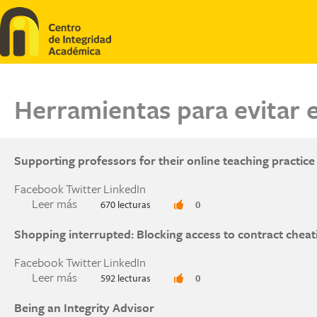
Pasar al contenido principal
Herramientas para evitar e
Supporting professors for their online teaching practice
Facebook
Twitter
LinkedIn
Leer más
sobre Supporting professors for their online tea
670 lecturas
0
Shopping interrupted: Blocking access to contract cheat
Facebook
Twitter
LinkedIn
Leer más
sobre Shopping interrupted: Blocking access to
592 lecturas
0
Being an Integrity Advisor