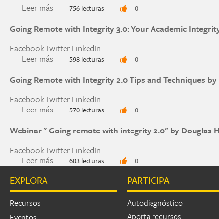
Leer más
sobre Crisis-driven online exam shift ‘chance to
756 lecturas
0
Going Remote with Integrity 3.0: Your Academic Integrity
Facebook
Twitter
LinkedIn
Leer más
sobre Going Remote with Integrity 3.0: Your Aca
598 lecturas
0
Going Remote with Integrity 2.0 Tips and Techniques by
Facebook
Twitter
LinkedIn
Leer más
sobre Going Remote with Integrity 2.0 Tips and
570 lecturas
0
Webinar " Going remote with integrity 2.0" by Douglas 
Facebook
Twitter
LinkedIn
Leer más
sobre Webinar " Going remote with integrity 2.0
603 lecturas
0
EXPLORA
PARTICIPA
Páginas
Recursos
Autodiagnóstico
Aporta recursos
Eventos