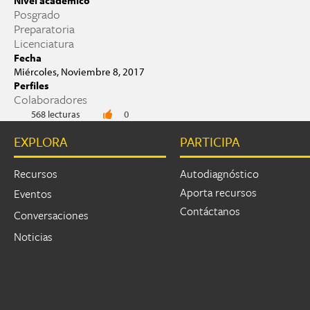
Nivel académico
Posgrado
Preparatoria
Licenciatura
Fecha
Miércoles, Noviembre 8, 2017
Perfiles
Colaboradores
568 lecturas
0
EXPLORA
PARTICIPA
Recursos
Autodiagnóstico
Aporta recursos
Eventos
Contáctanos
Conversaciones
Noticias