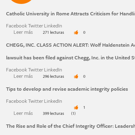
Catholic University in Rome Attracts Criticism for Handl
Facebook
Twitter
LinkedIn
Leer más
sobre Catholic University in Rome Attracts Crit
271 lecturas
0
CHEGG, INC. CLASS ACTION ALERT: Wolf Haldenstein Adle
lawsuit has been filed against Chegg, Inc. in the United S
Facebook
Twitter
LinkedIn
Leer más
sobre CHEGG, INC. CLASS ACTION ALERT: Wolf H
296 lecturas
0
action lawsuit has been filed against Chegg, Inc. 
Tips to develop and revise academic integrity policies
Facebook
Twitter
LinkedIn
1
Leer más
sobre Tips to develop and revise academic integr
399 lecturas
(1)
The Rise and Role of the Chief Integrity Officer: Leader