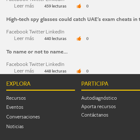
Leer más
sobre Going Beyond a Day to Become a Voice
459 lecturas
0
High-tech spy glasses could catch UAE's exam cheats in t
Facebook
Twitter
LinkedIn
Leer más
sobre High-tech spy glasses could catch UAE's e
440 lecturas
0
To name or not to name…
Facebook
Twitter
LinkedIn
Leer más
sobre To name or not to name…
448 lecturas
0
EXPLORA
PARTICIPA
Páginas
Recursos
Autodiagnóstico
Aporta recursos
Eventos
Contáctanos
Conversaciones
Noticias