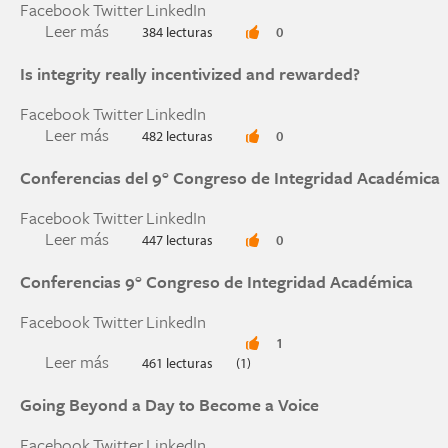
Facebook
Twitter
LinkedIn
Leer más
sobre The Rise and Role of the Chief Integrity O
384 lecturas
0
Is integrity really incentivized and rewarded?
Facebook
Twitter
LinkedIn
Leer más
sobre Is integrity really incentivized and reward
482 lecturas
0
Conferencias del 9° Congreso de Integridad Académica
Facebook
Twitter
LinkedIn
Leer más
sobre Conferencias del 9° Congreso de Integri
447 lecturas
0
Conferencias 9° Congreso de Integridad Académica
Facebook
Twitter
LinkedIn
1
Leer más
sobre Conferencias 9° Congreso de Integridad 
461 lecturas
(1)
Going Beyond a Day to Become a Voice
Facebook
Twitter
LinkedIn