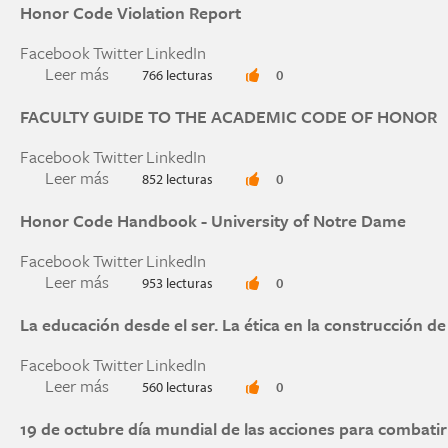
Honor Code Violation Report
Facebook
Twitter
LinkedIn
Leer más
sobre Honor Code Violation Report
766 lecturas
0
FACULTY GUIDE TO THE ACADEMIC CODE OF HONOR
Facebook
Twitter
LinkedIn
Leer más
sobre FACULTY GUIDE TO THE ACADEMIC C
852 lecturas
0
Honor Code Handbook - University of Notre Dame
Facebook
Twitter
LinkedIn
Leer más
sobre Honor Code Handbook - University of N
953 lecturas
0
La educación desde el ser. La ética en la construcción de
Facebook
Twitter
LinkedIn
Leer más
sobre La educación desde el ser. La ética en la c
560 lecturas
0
19 de octubre día mundial de las acciones para combatir 