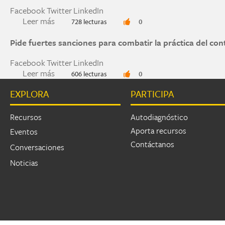
Facebook
Twitter
LinkedIn
Leer más
sobre 19 de octubre día mundial de las acciones
728 lecturas
0
Pide fuertes sanciones para combatir la práctica del con
Facebook
Twitter
LinkedIn
Leer más
sobre Pide fuertes sanciones para combatir la pr
606 lecturas
0
EXPLORA
PARTICIPA
Páginas
Recursos
Autodiagnóstico
Aporta recursos
Eventos
Contáctanos
Conversaciones
Noticias