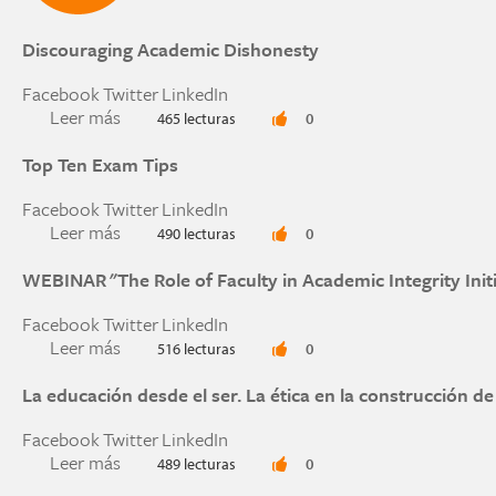
Discouraging Academic Dishonesty
Facebook
Twitter
LinkedIn
Leer más
sobre Discouraging Academic Dishonesty
465 lecturas
0
Top Ten Exam Tips
Facebook
Twitter
LinkedIn
Leer más
sobre Top Ten Exam Tips
490 lecturas
0
WEBINAR "The Role of Faculty in Academic Integrity Initi
Facebook
Twitter
LinkedIn
Leer más
sobre WEBINAR "The Role of Faculty in Academic 
516 lecturas
0
La educación desde el ser. La ética en la construcción de
Facebook
Twitter
LinkedIn
Leer más
sobre La educación desde el ser. La ética en la 
489 lecturas
0