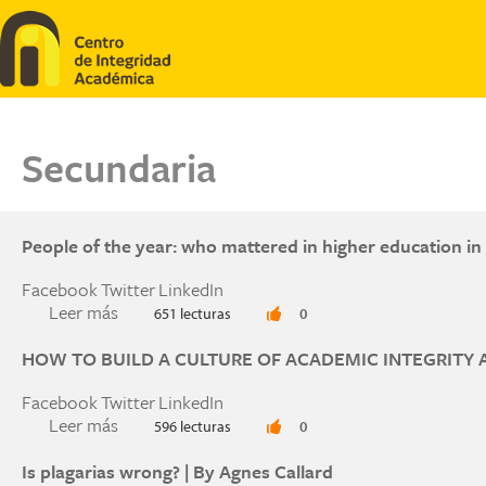
Pasar al contenido principal
Secundaria
People of the year: who mattered in higher education in
Facebook
Twitter
LinkedIn
Leer más
sobre People of the year: who mattered in highe
651 lecturas
0
HOW TO BUILD A CULTURE OF ACADEMIC INTEGRITY A
Facebook
Twitter
LinkedIn
Leer más
sobre HOW TO BUILD A CULTURE OF ACADEM
596 lecturas
0
Is plagarias wrong? | By Agnes Callard