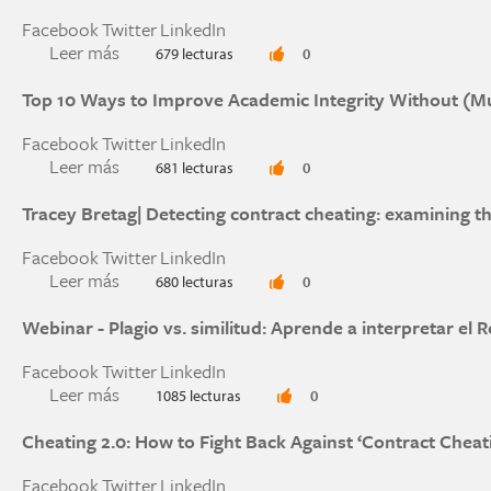
Facebook
Twitter
LinkedIn
Leer más
sobre Is plagarias wrong? | By Agnes Callard
679 lecturas
0
Top 10 Ways to Improve Academic Integrity Without (
Facebook
Twitter
LinkedIn
Leer más
sobre Top 10 Ways to Improve Academic Integ
681 lecturas
0
Tracey Bretag| Detecting contract cheating: examining t
Facebook
Twitter
LinkedIn
Leer más
sobre Tracey Bretag| Detecting contract cheatin
680 lecturas
0
Webinar - Plagio vs. similitud: Aprende a interpretar el R
Facebook
Twitter
LinkedIn
Leer más
sobre Webinar - Plagio vs. similitud: Aprende a i
1085 lecturas
0
Cheating 2.0: How to Fight Back Against ‘Contract Cheat
Facebook
Twitter
LinkedIn