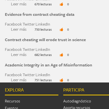
Leer más
sobre Cheating 2.0: How to Fight Back Against 
670 lecturas
0
Evidence from contract cheating data
Facebook
Twitter
LinkedIn
Leer más
sobre Evidence from contract cheating data
750 lecturas
0
Contract cheating will erode trust in science
Facebook
Twitter
LinkedIn
Leer más
sobre Contract cheating will erode trust in scie
682 lecturas
0
Academic Integrity in an Age of Misinformation
Facebook
Twitter
LinkedIn
Leer más
sobre Academic Integrity in an Age of Misinfor
751 lecturas
0
EXPLORA
PARTICIPA
Páginas
Recursos
Autodiagnóstico
Aporta recursos
Eventos