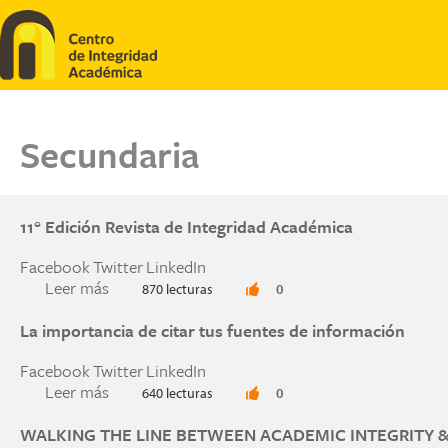
Pasar al contenido principal
Secundaria
11° Edición Revista de Integridad Académica
Facebook
Twitter
LinkedIn
Leer más
sobre 11° Edición Revista de Integridad Académi
870 lecturas
0
La importancia de citar tus fuentes de información
Facebook
Twitter
LinkedIn
Leer más
sobre La importancia de citar tus fuentes de in
640 lecturas
0
WALKING THE LINE BETWEEN ACADEMIC INTEGRITY &