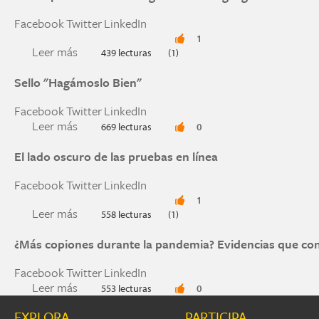
Facebook
Twitter
LinkedIn
1
Leer más
sobre New Open-Access Writing Textbook Highli
439 lecturas
(1)
Sello "Hagámoslo Bien"
Facebook
Twitter
LinkedIn
Leer más
sobre Sello "Hagámoslo Bien"
669 lecturas
0
El lado oscuro de las pruebas en línea
Facebook
Twitter
LinkedIn
1
Leer más
sobre El lado oscuro de las pruebas en línea
558 lecturas
(1)
¿Más copiones durante la pandemia? Evidencias que co
Facebook
Twitter
LinkedIn
Leer más
sobre ¿Más copiones durante la pandemia? Evid
553 lecturas
0
EXPLORA
PARTICIPA
Páginas