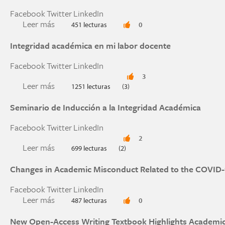
Facebook
Twitter
LinkedIn
Leer más
sobre WALKING THE LINE BETWEEN ACADEMI
451 lecturas
0
Integridad académica en mi labor docente
Facebook
Twitter
LinkedIn
3
Leer más
sobre Integridad académica en mi labor docent
1251 lecturas
(3)
Seminario de Inducción a la Integridad Académica
Facebook
Twitter
LinkedIn
2
Leer más
sobre Seminario de Inducción a la Integridad A
699 lecturas
(2)
Changes in Academic Misconduct Related to the COVID
Facebook
Twitter
LinkedIn
Leer más
sobre Changes in Academic Misconduct Relate
487 lecturas
0
New Open-Access Writing Textbook Highlights Academic 