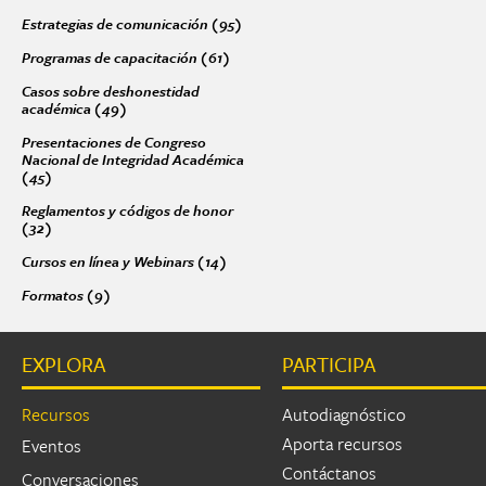
Estrategias de comunicación (95)
Apply Estrategias de comunicación fil
Programas de capacitación (61)
Apply Programas de capacitación filter
Páginas
Casos sobre deshonestidad
académica (49)
Apply Casos sobre deshonestidad académica filter
Presentaciones de Congreso
Nacional de Integridad Académica
(45)
Apply Presentaciones de Congreso Nacional de Integridad Académic
Reglamentos y códigos de honor
(32)
Apply Reglamentos y códigos de honor filter
Cursos en línea y Webinars (14)
Apply Cursos en línea y Webinars filter
Formatos (9)
Apply Formatos filter
EXPLORA
PARTICIPA
Recursos
Autodiagnóstico
Aporta recursos
Eventos
Contáctanos
Conversaciones