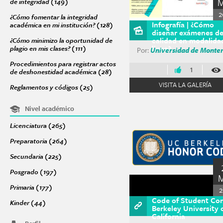
de integridad (149)
Apply Acciones para promover una cultura de integri
2
¿Cómo fomentar la integridad
Infografía | ¿Cómo
académica en mi institución? (128)
Apply ¿Cómo fomentar la integridad a
diseñar exámenes d
calidad en modalida
¿Cómo minimizo la oportunidad de
linea?
plagio en mis clases? (111)
Apply ¿Cómo minimizo la oportunidad de plagio 
Por:
Universidad de Monte
Procedimientos para registrar actos
1
de deshonestidad académica (28)
Apply Procedimientos para registrar 
VISITA LA GALERÍA
Reglamentos y códigos (25)
Apply Reglamentos y códigos filter
Nivel académico
Licenciatura (265)
Apply Licenciatura filter
Preparatoria (264)
Apply Preparatoria filter
Secundaria (225)
Apply Secundaria filter
Posgrado (197)
Apply Posgrado filter
Primaria (177)
Apply Primaria filter
2
Code of Student Co
Kinder (44)
Apply Kinder filter
Berkeley University 
California