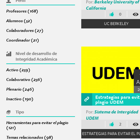
Perfil
Por:
Berkeley University of
California
Profesores (168)
Apply Profesores filter
0
Alumnos (52)
Apply Alumnos filter
UC BERKELEY
Colaboradores (27)
Apply Colaboradores filter
Coordinador (21)
Apply Coordinador filter
Nivel de desarrollo de
Integridad Académica
Activo (259)
Apply Activo filter
Colaborativo (256)
Apply Colaborativo filter
2
Plenario (246)
Apply Plenario filter
Estrategias para evit
Inactivo (190)
Apply Inactivo filter
plagio UDEM
Por:
Sistema de Intergidad
Tipo
UDEM
Herramientas para evitar el plagio
2
(121)
Apply Herramientas para evitar el plagio filter
ESTRATEGIAS PARA EVITAR EL P
Temas relacionados (98)
Apply Temas relacionados filter