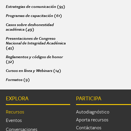
Estrategias de comunicación (95)
Apply Estrategias de comunicación fil
Páginas
Programas de capacitación (61)
Apply Programas de capacitación filter
Casos sobre deshonestidad
académica (49)
Apply Casos sobre deshonestidad académica filter
Presentaciones de Congreso
Nacional de Integridad Académica
(45)
Apply Presentaciones de Congreso Nacional de Integridad Académic
Reglamentos y códigos de honor
(32)
Apply Reglamentos y códigos de honor filter
Cursos en línea y Webinars (14)
Apply Cursos en línea y Webinars filter
Formatos (9)
Apply Formatos filter
EXPLORA
PARTICIPA
Recursos
Autodiagnóstico
Aporta recursos
Eventos
Contáctanos
Conversaciones