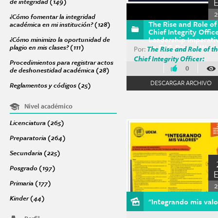
de integridad (149)
Apply Acciones para promover una cultura de integri
¿Cómo fomentar la integridad
The Rise and Role of
académica en mi institución? (128)
Apply ¿Cómo fomentar la integridad a
Chief Integrity Office
Leadership Imperativ
¿Cómo minimizo la oportunidad de
an ESG-Driven Worl
plagio en mis clases? (111)
Apply ¿Cómo minimizo la oportunidad de plagio 
Por:
The Rise and Role of t
Chief Integrity Officer:
Procedimientos para registrar actos
0
de deshonestidad académica (28)
Apply Procedimientos para registrar 
DESCARGAR ARCHIVO
Reglamentos y códigos (25)
Apply Reglamentos y códigos filter
Nivel académico
Licenciatura (265)
Apply Licenciatura filter
Preparatoria (264)
Apply Preparatoria filter
Secundaria (225)
Apply Secundaria filter
Posgrado (197)
Apply Posgrado filter
Primaria (177)
Apply Primaria filter
2
Kinder (44)
Apply Kinder filter
"Integrando mis valo