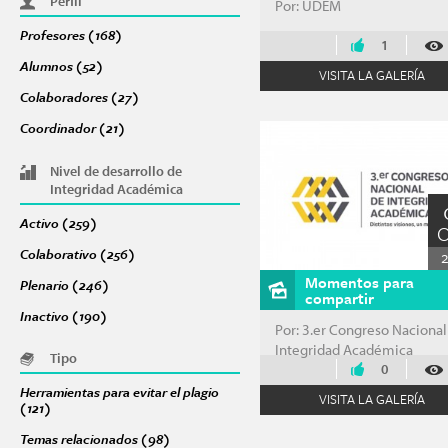
Perfil
Por: UDEM
Profesores (168)
Apply Profesores filter
1
Alumnos (52)
Apply Alumnos filter
VISITA LA GALERÍA
Colaboradores (27)
Apply Colaboradores filter
Coordinador (21)
Apply Coordinador filter
Nivel de desarrollo de
Integridad Académica
Activo (259)
Apply Activo filter
Colaborativo (256)
Apply Colaborativo filter
Momentos para
Plenario (246)
Apply Plenario filter
compartir
Inactivo (190)
Apply Inactivo filter
Por: 3.er Congreso Nacional
Integridad Académica
Tipo
0
Herramientas para evitar el plagio
VISITA LA GALERÍA
(121)
Apply Herramientas para evitar el plagio filter
Temas relacionados (98)
Apply Temas relacionados filter