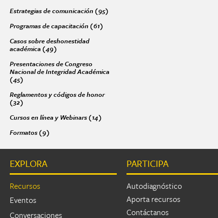
Estrategias de comunicación (95)
Apply Estrategias de comunicación fil
Páginas
Programas de capacitación (61)
Apply Programas de capacitación filter
Casos sobre deshonestidad
académica (49)
Apply Casos sobre deshonestidad académica filter
Presentaciones de Congreso
Nacional de Integridad Académica
(45)
Apply Presentaciones de Congreso Nacional de Integridad Académic
Reglamentos y códigos de honor
(32)
Apply Reglamentos y códigos de honor filter
Cursos en línea y Webinars (14)
Apply Cursos en línea y Webinars filter
Formatos (9)
Apply Formatos filter
EXPLORA
PARTICIPA
Recursos
Autodiagnóstico
Aporta recursos
Eventos
Contáctanos
Conversaciones