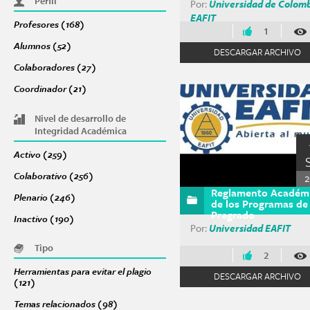
Perfil
Por:
Universidad de Colom
EAFIT
Profesores (168)
Apply Profesores filter
1
Alumnos (52)
Apply Alumnos filter
DESCARGAR ARCHIVO
Colaboradores (27)
Apply Colaboradores filter
Coordinador (21)
Apply Coordinador filter
Nivel de desarrollo de
Integridad Académica
Activo (259)
Apply Activo filter
Colaborativo (256)
Apply Colaborativo filter
2
Reglamento Académ
Plenario (246)
Apply Plenario filter
de los Programas de
Pregrado
Inactivo (190)
Apply Inactivo filter
Por:
Universidad EAFIT
Tipo
2
Herramientas para evitar el plagio
DESCARGAR ARCHIVO
(121)
Apply Herramientas para evitar el plagio filter
Temas relacionados (98)
Apply Temas relacionados filter