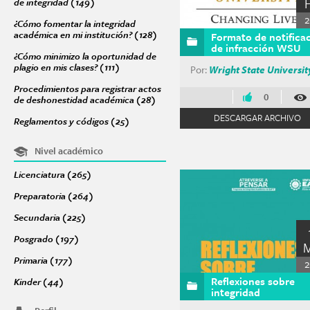
de integridad (149)
Apply Acciones para promover una cultura de integri
2
¿Cómo fomentar la integridad
académica en mi institución? (128)
Apply ¿Cómo fomentar la integridad a
Formato de notifica
de infracción WSU
¿Cómo minimizo la oportunidad de
plagio en mis clases? (111)
Apply ¿Cómo minimizo la oportunidad de plagio 
Por:
Wright State Universit
Procedimientos para registrar actos
0
de deshonestidad académica (28)
Apply Procedimientos para registrar 
DESCARGAR ARCHIVO
Reglamentos y códigos (25)
Apply Reglamentos y códigos filter
Nivel académico
Licenciatura (265)
Apply Licenciatura filter
Preparatoria (264)
Apply Preparatoria filter
Secundaria (225)
Apply Secundaria filter
Posgrado (197)
Apply Posgrado filter
Primaria (177)
Apply Primaria filter
2
Reflexiones sobre
Kinder (44)
Apply Kinder filter
integridad