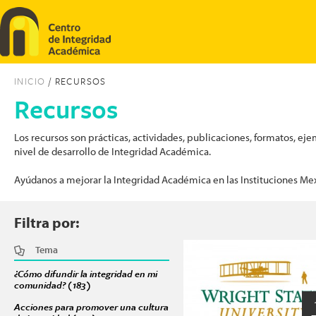
Pasar al contenido principal
INICIO
/ RECURSOS
Recursos
Los recursos son prácticas, actividades, publicaciones, formatos, 
nivel de desarrollo de Integridad Académica.
Ayúdanos a mejorar la Integridad Académica en las Instituciones Me
Filtra por:
Tema
Páginas
¿Cómo difundir la integridad en mi
comunidad? (183)
Apply ¿Cómo difundir la integridad en mi comunidad? f
Acciones para promover una cultura