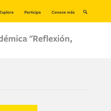
Explora
Participa
Conoce más
démica "Reflexión,