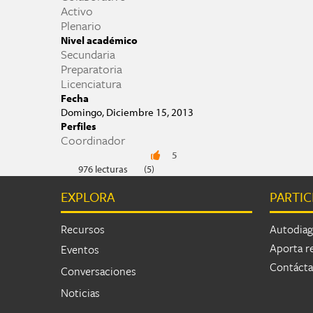
Activo
Plenario
Nivel académico
Secundaria
Preparatoria
Licenciatura
Fecha
Domingo, Diciembre 15, 2013
Perfiles
Coordinador
5
976 lecturas
(5)
EXPLORA
PARTIC
Recursos
Autodiag
Aporta r
Eventos
Contáct
Conversaciones
Noticias