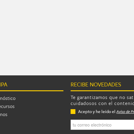
IPA
RECIBE NOVEDADES
Te garantizamos que no sa
nóstico
cuidadosos con el conteni
ecursos
Privacidad
*
Acepto y he leído el
Aviso de P
anos
Correo electrónico
*