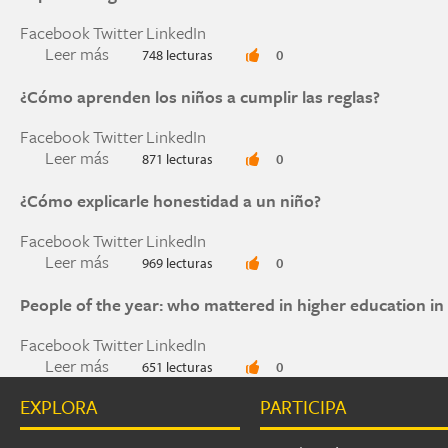
Facebook
Twitter
LinkedIn
Leer más
sobre Espacios seguros en el salón de clases
748 lecturas
0
¿Cómo aprenden los niños a cumplir las reglas?
Facebook
Twitter
LinkedIn
Leer más
sobre ¿Cómo aprenden los niños a cumplir las r
871 lecturas
0
¿Cómo explicarle honestidad a un niño?
Facebook
Twitter
LinkedIn
Leer más
sobre ¿Cómo explicarle honestidad a un niño?
969 lecturas
0
People of the year: who mattered in higher education in
Facebook
Twitter
LinkedIn
Leer más
sobre People of the year: who mattered in highe
651 lecturas
0
EXPLORA
PARTICIPA
Páginas