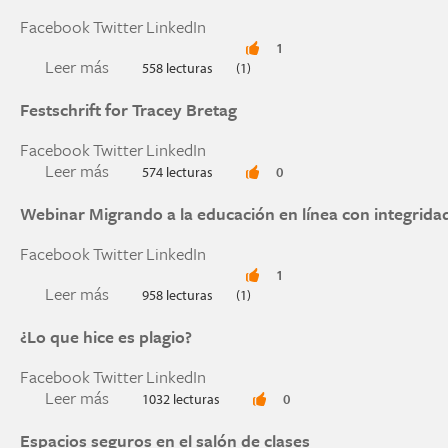
Facebook
Twitter
LinkedIn
1
Leer más
sobre El lado oscuro de las pruebas en línea
558 lecturas
(1)
Festschrift for Tracey Bretag
Facebook
Twitter
LinkedIn
Leer más
sobre Festschrift for Tracey Bretag
574 lecturas
0
Webinar Migrando a la educación en línea con integrid
Facebook
Twitter
LinkedIn
1
Leer más
sobre Webinar Migrando a la educación en línea
958 lecturas
(1)
¿Lo que hice es plagio?
Facebook
Twitter
LinkedIn
Leer más
sobre ¿Lo que hice es plagio?
1032 lecturas
0
Espacios seguros en el salón de clases