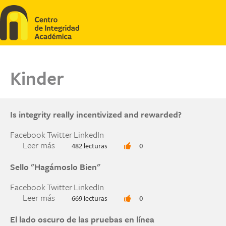
Pasar al contenido principal
Kinder
Is integrity really incentivized and rewarded?
Facebook
Twitter
LinkedIn
Leer más
sobre Is integrity really incentivized and reward
482 lecturas
0
Sello "Hagámoslo Bien"
Facebook
Twitter
LinkedIn
Leer más
sobre Sello "Hagámoslo Bien"
669 lecturas
0
El lado oscuro de las pruebas en línea