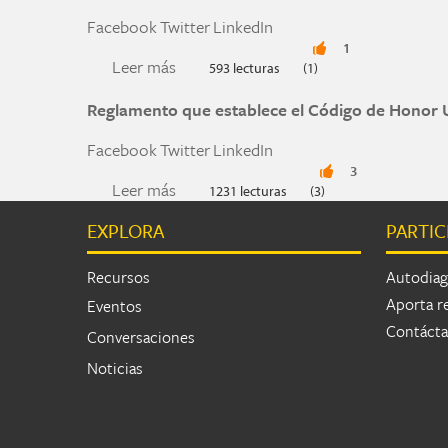
Facebook
Twitter
LinkedIn
1
Leer más
sobre Academic Integrity at Princeton 
593 lecturas
(1)
Reglamento que establece el Código de Hono
Facebook
Twitter
LinkedIn
3
Leer más
sobre Reglamento que establece el 
1231 lecturas
(3)
EXPLORA
PARTIC
Páginas
Recursos
Autodiag
Aporta r
Eventos
Contáct
Conversaciones
Noticias