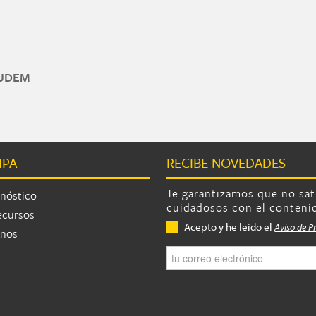
University
r UDEM
Código de Honor UDEM
IPA
RECIBE NOVEDADES
Te garantizamos que no sa
nóstico
cuidadosos con el conteni
ecursos
Privacidad
*
Acepto y he leído el
Aviso de P
anos
Correo electrónico
*