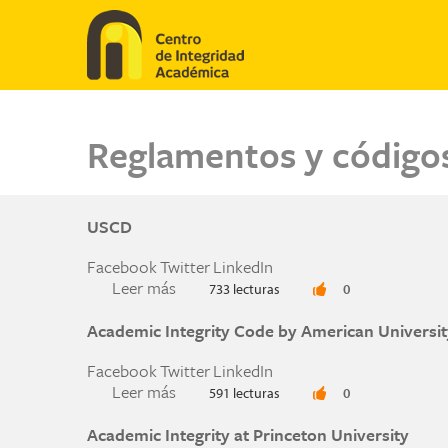
Pasar al contenido principal
Reglamentos y código
USCD
Facebook
Twitter
LinkedIn
Leer más
sobre USCD
733 lecturas
0
Academic Integrity Code by American Universit
Facebook
Twitter
LinkedIn
Leer más
sobre Academic Integrity Code by Ame
591 lecturas
0
Academic Integrity at Princeton University