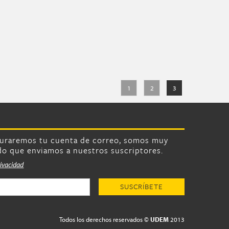
1
2
3
turaremos tu cuenta de correo, somos muy
do que enviamos a nuestros suscriptores.
rivacidad
Todos los derechos reservados ©
UDEM
2013