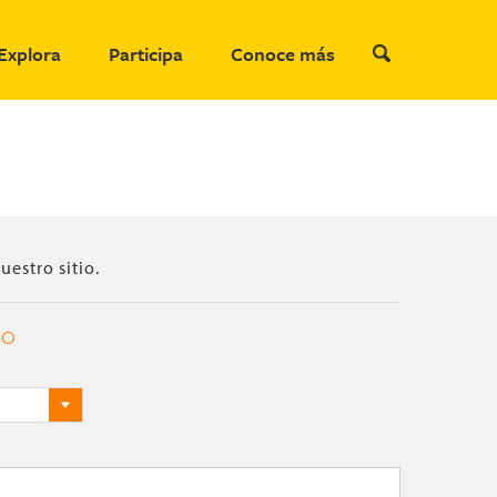
Explora
Participa
Conoce más
uestro sitio.
TO