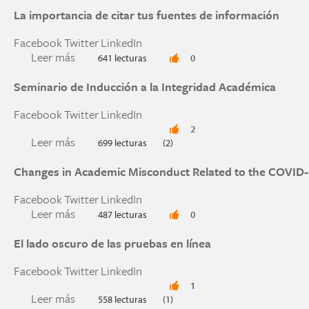
La importancia de citar tus fuentes de información
Facebook
Twitter
LinkedIn
Leer más
sobre La importancia de citar tus fuentes de in
641 lecturas
0
Seminario de Inducción a la Integridad Académica
Facebook
Twitter
LinkedIn
2
Leer más
sobre Seminario de Inducción a la Integridad A
699 lecturas
(2)
Changes in Academic Misconduct Related to the COVID
Facebook
Twitter
LinkedIn
Leer más
sobre Changes in Academic Misconduct Relate
487 lecturas
0
El lado oscuro de las pruebas en línea
Facebook
Twitter
LinkedIn
1
Leer más
sobre El lado oscuro de las pruebas en línea
558 lecturas
(1)