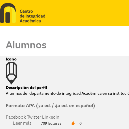
Pasar al contenido principal
Alumnos
Icono
Descripción del perfil
Alumnos del departamento de integridad Académica en su instituci
Formato APA (7a ed. / 4a ed. en español)
Facebook
Twitter
LinkedIn
Leer más
sobre Formato APA (7a ed. / 4a ed. en español)
709 lecturas
0